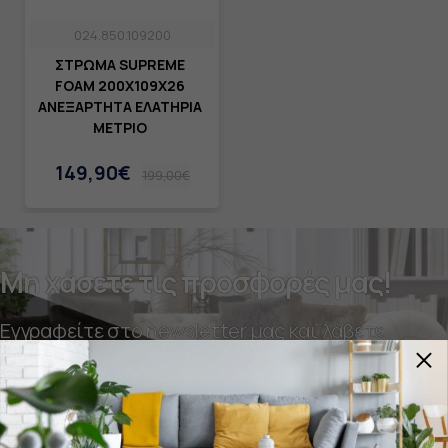
024.850.109200
ΣΤΡΩΜΑ SUPREME
FOAM 200X109Χ26
ΑΝΕΞΑΡΤΗΤΑ ΕΛΑΤΗΡΙΑ
ΜΕΤΡΙΟ
149,90€
199,00€
Μη χάσετε τις προσφορές μας!
Εγγραφείτε στο newsletter μας και λάβετε
πρώτοι τα τελευταία νέα και τις προσφορές μας.