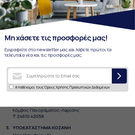
Αποδέχομαι τους
Όρους Χρήσης Προσωπικών
Δεδομένων
Μη χάσετε τις προσφορές μας!
Εγγραφείτε στο newsletter μας και λάβετε πρώτοι τα
τελευταία νέα και τις προσφορές μας.
ΦΥΣΙΚΑ ΚΑΤΑΣΤΗΜΑΤΑ
1.
ΚΕΝΤΡΙΚΟ ΚΟΙΛΑ-ΚΟΖΑΝΗΣ
5χλμ Κοζάνης - Πτολεμαΐδας
Αποδέχομαι τους
Όρους Χρήσης Προσωπικών Δεδομένων
Τ
24610 45800
2.
ΥΠΟΚΑΤΑΣΤΗΜΑ ΚΟΖΑΝΗ
Κόμβος Πανοράματος-Λαρίσης
Τ
24610 42058
3.
ΥΠΟΚΑΤΑΣΤΗΜΑ ΚΟΖΑΝΗ