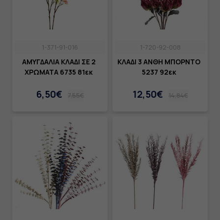
1-371-91-016
1-720-92-008
ΑΜΥΓΔΑΛΙΑ ΚΛΑΔΙ ΣΕ 2
ΚΛΑΔΙ 3 ΑΝΘΗ ΜΠΟΡΝΤΟ
ΧΡΩΜΑΤΑ 6735 81εκ
5237 92εκ
6,50€
12,50€
7,55€
14,84€