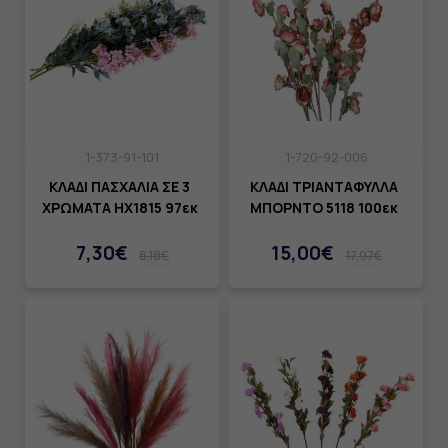
1-373-91-101
1-720-92-006
ΚΛΑΔΙ ΠΑΣΧΑΛΙΑ ΣΕ 3
ΚΛΑΔΙ ΤΡΙΑΝΤΑΦΥΛΛΑ
ΧΡΩΜΑΤΑ ΗΧ1815 97εκ
ΜΠΟΡΝΤΟ 5118 100εκ
7,30€
15,00€
8,18€
17,97€