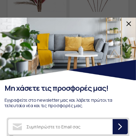
717-92-017
373-82-755
ΚΛΑΔΙ ΧΝΟΥΔΩΤΟ
Λουλόυδι 1/5 70εκ
Fylliana 7460 ΔΙΑΦΟΡΑ
διαφορα χρώματα 3110
ΧΡΩΜΑΤΑ
1,65€
5,50€
5,50€
Μη χάσετε τις προσφορές μας!
Εγγραφείτε στο newsletter μας και λάβετε πρώτοι τα
τελευταία νέα και τις προσφορές μας.