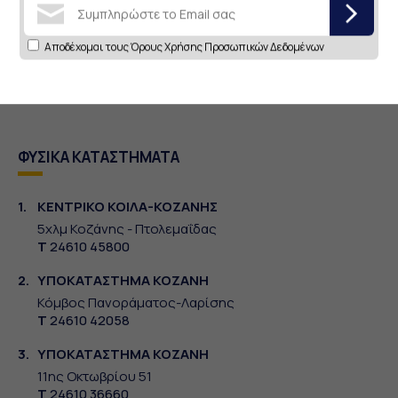
Αποδέχομαι τους
Όρους Χρήσης Προσωπικών
Δεδομένων
Αποδέχομαι τους
Όρους Χρήσης Προσωπικών Δεδομένων
ΦΥΣΙΚΑ ΚΑΤΑΣΤΗΜΑΤΑ
1.
ΚΕΝΤΡΙΚΟ ΚΟΙΛΑ-ΚΟΖΑΝΗΣ
5χλμ Κοζάνης - Πτολεμαΐδας
Τ
24610 45800
2.
ΥΠΟΚΑΤΑΣΤΗΜΑ ΚΟΖΑΝΗ
Κόμβος Πανοράματος-Λαρίσης
Τ
24610 42058
3.
ΥΠΟΚΑΤΑΣΤΗΜΑ ΚΟΖΑΝΗ
11ης Οκτωβρίου 51
Τ
24610 36660