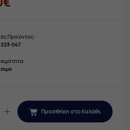
0€
κός Προϊόντος:
-223-047
εσιμότητα:
έσιμο
Προσθήκη στο Καλάθι