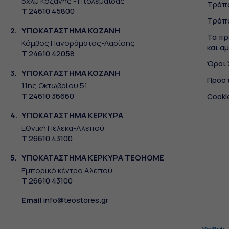
5χλμ Κοζάνης - Πτολεμαΐδας
Τρόπ
Τ
24610 45800
Τρόπ
2.
ΥΠΟΚΑΤΑΣΤΗΜΑ ΚΟΖΑΝΗ
Τα πρ
Κόμβος Πανοράματος-Λαρίσης
και α
Τ
24610 42058
Όροι
3.
ΥΠΟΚΑΤΑΣΤΗΜΑ ΚΟΖΑΝΗ
Προσ
11ης Οκτωβρίου 51
Τ
24610 36660
Cooki
4.
ΥΠΟΚΑΤΑΣΤΗΜΑ ΚΕΡΚΥΡΑ
Εθνική Πέλεκα-Αλεπού
Τ
26610 43100
5.
ΥΠΟΚΑΤΑΣΤΗΜΑ ΚΕΡΚΥΡΑ TEOHOME
Εμπορικό κέντρο Αλεπού
Τ
26610 43100
Email
info@teostores.gr