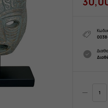
30,0
Κωδι
0038
Διαθ
Διαθ