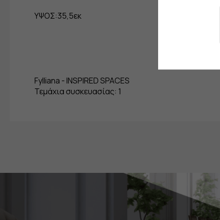
ΥΨΟΣ:35,5εκ
Fylliana - INSPIRED SPACES
Τεμάχια συσκευασίας: 1