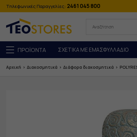
2461 045 800
Tηλεφωνικές Παραγγελίες:
ΠΡΟΪΟΝΤΑ
ΣΧΕΤΙΚΆ ΜΕ ΕΜΆΣ
ΦΥΛΛΑΔΙΟ
Αρχική
›
Διακοσμητικά
›
Διάφορα διακοσμητικά
›
POLYRES