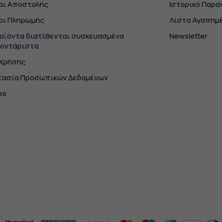
οι Αποστολής
Ιστορικό Παρα
οι Πληρωμής
Λίστα Αγαπημ
οϊόντα διατίθενται συσκευασμένα
Newsletter
μοντάριστα
 Χρήσης
τασία Προσωπικών Δεδομένων
es