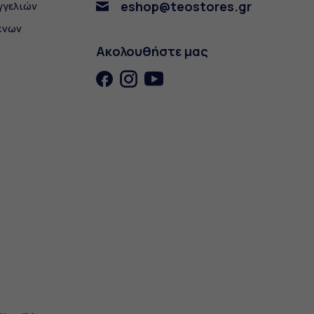
eshop@teostores.gr
γγελιών
ένων
Ακολουθήστε μας