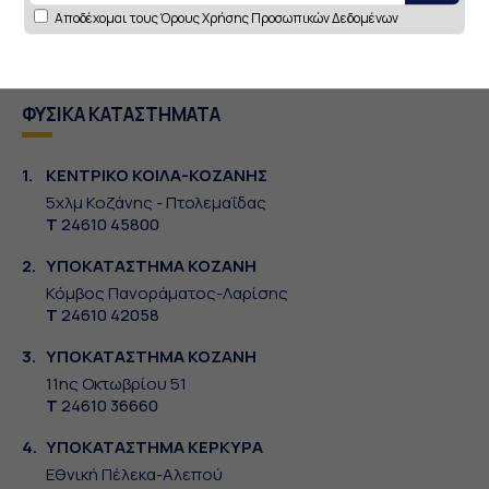
Αποδέχομαι τους
Όρους Χρήσης Προσωπικών Δεδομένων
ΦΥΣΙΚΑ ΚΑΤΑΣΤΗΜΑΤΑ
1.
ΚΕΝΤΡΙΚΟ ΚΟΙΛΑ-ΚΟΖΑΝΗΣ
5χλμ Κοζάνης - Πτολεμαΐδας
Τ
24610 45800
2.
ΥΠΟΚΑΤΑΣΤΗΜΑ ΚΟΖΑΝΗ
Κόμβος Πανοράματος-Λαρίσης
Τ
24610 42058
3.
ΥΠΟΚΑΤΑΣΤΗΜΑ ΚΟΖΑΝΗ
11ης Οκτωβρίου 51
Τ
24610 36660
4.
ΥΠΟΚΑΤΑΣΤΗΜΑ ΚΕΡΚΥΡΑ
Εθνική Πέλεκα-Αλεπού